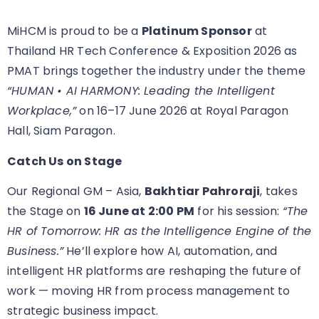
MiHCM is proud to be a
Platinum Sponsor
at
Thailand HR Tech Conference & Exposition 2026 as
PMAT brings together the industry under the theme
“HUMAN • AI HARMONY: Leading the Intelligent
Workplace,”
on 16–17 June 2026 at Royal Paragon
Hall, Siam Paragon.
Catch Us on Stage
Our Regional GM – Asia,
Bakhtiar Pahroraji
, takes
the Stage on
16 June at 2:00 PM
for his session:
“The
HR of Tomorrow: HR as the Intelligence Engine of the
Business.”
He’ll explore how AI, automation, and
intelligent HR platforms are reshaping the future of
work — moving HR from process management to
strategic business impact.