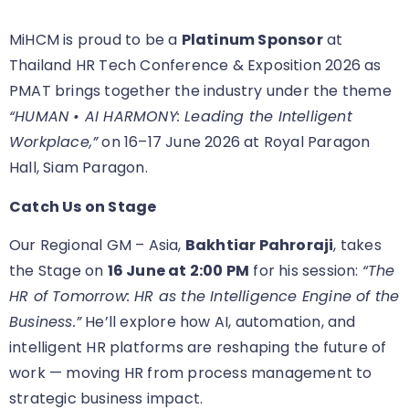
MiHCM is proud to be a
Platinum Sponsor
at
Thailand HR Tech Conference & Exposition 2026 as
PMAT brings together the industry under the theme
“HUMAN • AI HARMONY: Leading the Intelligent
Workplace,”
on 16–17 June 2026 at Royal Paragon
Hall, Siam Paragon.
Catch Us on Stage
Our Regional GM – Asia,
Bakhtiar Pahroraji
, takes
the Stage on
16 June at 2:00 PM
for his session:
“The
HR of Tomorrow: HR as the Intelligence Engine of the
Business.”
He’ll explore how AI, automation, and
intelligent HR platforms are reshaping the future of
work — moving HR from process management to
strategic business impact.