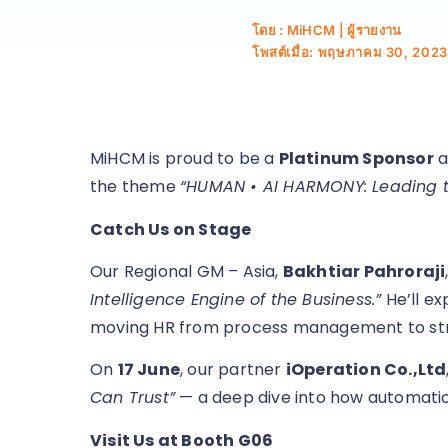
โดย : MiHCM | ผู้รายงาน
โพสต์เมื่อ:
พฤษภาคม 30, 2023
MiHCM is proud to be a
Platinum Sponsor
a
the theme
“HUMAN • AI HARMONY: Leading th
Catch Us on Stage
Our Regional GM – Asia,
Bakhtiar Pahroraji
Intelligence Engine of the Business.”
He’ll ex
moving HR from process management to str
On
17 June
, our partner
iOperation Co.,Ltd
Can Trust”
— a deep dive into how automation 
Visit Us at Booth G06