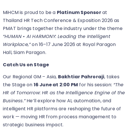
MiHCM is proud to be a
Platinum Sponsor
at
Thailand HR Tech Conference & Exposition 2026 as
PMAT brings together the industry under the theme
“HUMAN • AI HARMONY: Leading the Intelligent
Workplace,”
on 16–17 June 2026 at Royal Paragon
Hall, Siam Paragon.
Catch Us on Stage
Our Regional GM – Asia,
Bakhtiar Pahroraji
, takes
the Stage on
16 June at 2:00 PM
for his session:
“The
HR of Tomorrow: HR as the Intelligence Engine of the
Business.”
He’ll explore how AI, automation, and
intelligent HR platforms are reshaping the future of
work — moving HR from process management to
strategic business impact.