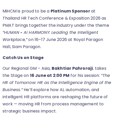
MiHCM is proud to be a
Platinum Sponsor
at
Thailand HR Tech Conference & Exposition 2026 as
PMAT brings together the industry under the theme
“HUMAN • AI HARMONY: Leading the Intelligent
Workplace,”
on 16–17 June 2026 at Royal Paragon
Hall, Siam Paragon.
Catch Us on Stage
Our Regional GM – Asia,
Bakhtiar Pahroraji
, takes
the Stage on
16 June at 2:00 PM
for his session:
“The
HR of Tomorrow: HR as the Intelligence Engine of the
Business.”
He’ll explore how AI, automation, and
intelligent HR platforms are reshaping the future of
work — moving HR from process management to
strategic business impact.