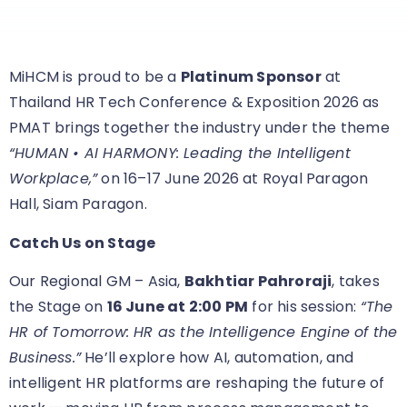
MiHCM is proud to be a
Platinum Sponsor
at
Thailand HR Tech Conference & Exposition 2026 as
PMAT brings together the industry under the theme
“HUMAN • AI HARMONY: Leading the Intelligent
Workplace,”
on 16–17 June 2026 at Royal Paragon
Hall, Siam Paragon.
Catch Us on Stage
Our Regional GM – Asia,
Bakhtiar Pahroraji
, takes
the Stage on
16 June at 2:00 PM
for his session:
“The
HR of Tomorrow: HR as the Intelligence Engine of the
Business.”
He’ll explore how AI, automation, and
intelligent HR platforms are reshaping the future of