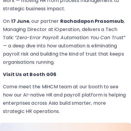
work — moving HR from process management to
strategic business impact.
On
17 June
, our partner
Rachadapon Prasomsub
,
Managing Director at iOperation, delivers a Tech
Talk:
“Zero-Error Payroll: Automation You Can Trust”
— a deep dive into how automation is eliminating
payroll risk and building the kind of trust that keeps
organisations running.
Visit Us at Booth G06
Come meet the MiHCM team at our booth
to see
how our AI-native HR and payroll platform is helping
enterprises across Asia build smarter, more
strategic HR operations.