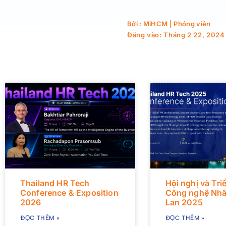
Bởi : MiHCM | Phóng viên
Đăng vào:
Tháng 2 22, 2024
Thailand HR Tech
Hội nghị và Tri
Conference & Exposition
Công nghệ Nhâ
2026
Lan 2025
ĐỌC THÊM »
ĐỌC THÊM »