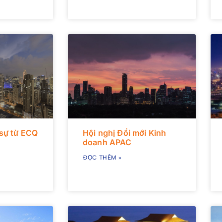
sự từ ECQ
Hội nghị Đổi mới Kinh
doanh APAC
ĐỌC THÊM »