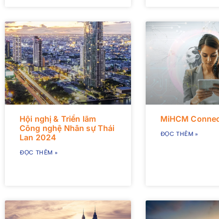
Hội nghị & Triển lãm
MiHCM Connec
Công nghệ Nhân sự Thái
ĐỌC THÊM »
Lan 2024
ĐỌC THÊM »