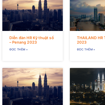
Diễn đàn HR Kỹ thuật số
THAILAND HR
– Penang 2023
2023
ĐỌC THÊM »
ĐỌC THÊM »