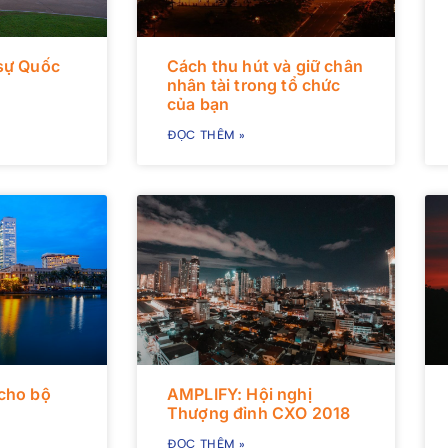
sự Quốc
Cách thu hút và giữ chân
nhân tài trong tổ chức
của bạn
ĐỌC THÊM »
cho bộ
AMPLIFY: Hội nghị
Thượng đỉnh CXO 2018
ĐỌC THÊM »