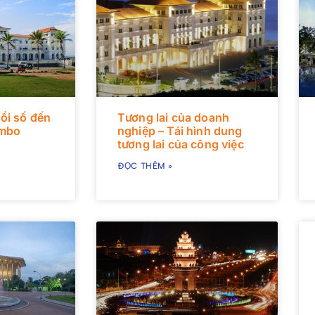
ổi số đến
Tương lai của doanh
ombo
nghiệp – Tái hình dung
tương lai của công việc
ĐỌC THÊM »