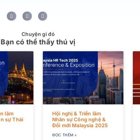
Chuyện gì đó
Bạn có thể thấy thú vị
ển lãm
Hội nghị & Triển lãm
n sự Thái
Nhân sự Công nghệ &
Đổi mới Malaysia 2025
ĐỌC THÊM »