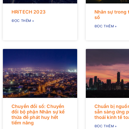
HRiTECH 2023
Nhân sự trong t
số
ĐỌC THÊM »
ĐỌC THÊM »
Chuyển đổi số: Chuyển
Chuẩn bị nguồn
đổi bộ phận Nhân sự kế
sẵn sàng ứng 
thừa để phát huy hết
thoái kinh tế t
tiềm năng
ĐỌC THÊM »