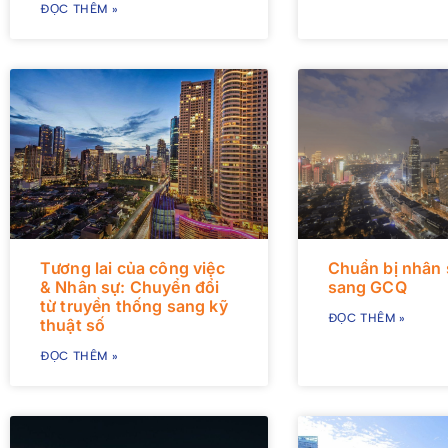
ĐỌC THÊM »
Tương lai của công việc
Chuẩn bị nhân 
& Nhân sự: Chuyển đổi
sang GCQ
từ truyền thống sang kỹ
ĐỌC THÊM »
thuật số
ĐỌC THÊM »