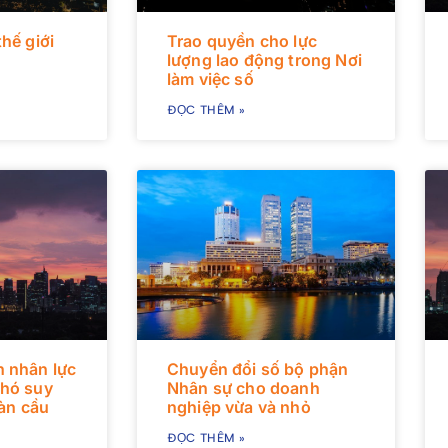
hế giới
Trao quyền cho lực
lượng lao động trong Nơi
làm việc số
ĐỌC THÊM »
 nhân lực
Chuyển đổi số bộ phận
phó suy
Nhân sự cho doanh
oàn cầu
nghiệp vừa và nhỏ
ĐỌC THÊM »