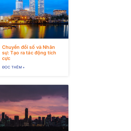
Chuyển đổi số và Nhân
sự: Tạo ra tác động tích
cực
ĐỌC THÊM »