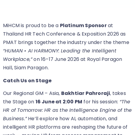
MiHCM is proud to be a
Platinum Sponsor
at
Thailand HR Tech Conference & Exposition 2026 as
PMAT brings together the industry under the theme
“HUMAN • AI HARMONY: Leading the Intelligent
Workplace,”
on 16–17 June 2026 at Royal Paragon
Hall, Siam Paragon.
Catch Us on Stage
Our Regional GM – Asia,
Bakhtiar Pahroraji
, takes
the Stage on
16 June at 2:00 PM
for his session:
“The
HR of Tomorrow: HR as the Intelligence Engine of the
Business.”
He’ll explore how AI, automation, and
intelligent HR platforms are reshaping the future of