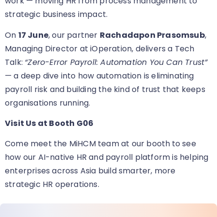
work — moving HR from process management to
strategic business impact.
On
17 June
, our partner
Rachadapon Prasomsub
,
Managing Director at iOperation, delivers a Tech
Talk:
“Zero-Error Payroll: Automation You Can Trust”
— a deep dive into how automation is eliminating
payroll risk and building the kind of trust that keeps
organisations running.
Visit Us at Booth G06
Come meet the MiHCM team at our booth
to see
how our AI-native HR and payroll platform is helping
enterprises across Asia build smarter, more
strategic HR operations.