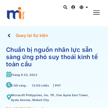
Quay lại Sự kiện
Chuẩn bị nguồn nhân lực sẵn
sàng ứng phó suy thoái kinh tế
toàn cầu
Tháng 8 25, 2022
8:00 sáng -
12:00 chiều
| PHT
Microsoft Philippines, Inc. 11F, One Ayala East Tower,
Ayala Avenue, Makati City