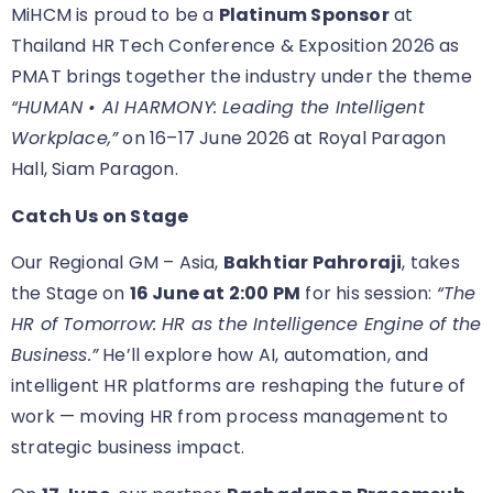
MiHCM is proud to be a
Platinum Sponsor
at
Thailand HR Tech Conference & Exposition 2026 as
PMAT brings together the industry under the theme
“HUMAN • AI HARMONY: Leading the Intelligent
Workplace,”
on 16–17 June 2026 at Royal Paragon
Hall, Siam Paragon.
Catch Us on Stage
Our Regional GM – Asia,
Bakhtiar Pahroraji
, takes
the Stage on
16 June at 2:00 PM
for his session:
“The
HR of Tomorrow: HR as the Intelligence Engine of the
Business.”
He’ll explore how AI, automation, and
intelligent HR platforms are reshaping the future of
work — moving HR from process management to
strategic business impact.