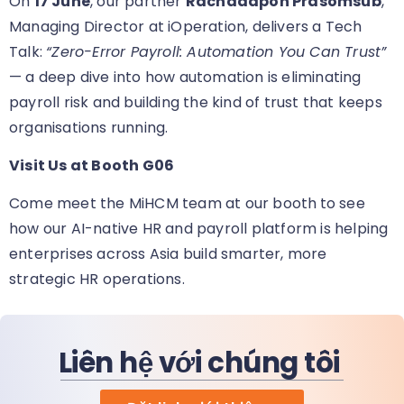
On
17 June
, our partner
Rachadapon Prasomsub
,
Managing Director at iOperation, delivers a Tech
Talk:
“Zero-Error Payroll: Automation You Can Trust”
— a deep dive into how automation is eliminating
payroll risk and building the kind of trust that keeps
organisations running.
Visit Us at Booth G06
Come meet the MiHCM team at our booth
to see
how our AI-native HR and payroll platform is helping
enterprises across Asia build smarter, more
strategic HR operations.
Liên hệ với chúng tôi