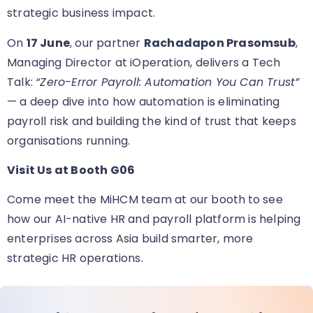
strategic business impact.
On
17 June
, our partner
Rachadapon Prasomsub
,
Managing Director at iOperation, delivers a Tech
Talk:
“Zero-Error Payroll: Automation You Can Trust”
— a deep dive into how automation is eliminating
payroll risk and building the kind of trust that keeps
organisations running.
Visit Us at Booth G06
Come meet the MiHCM team at our booth
to see
how our AI-native HR and payroll platform is helping
enterprises across Asia build smarter, more
strategic HR operations.