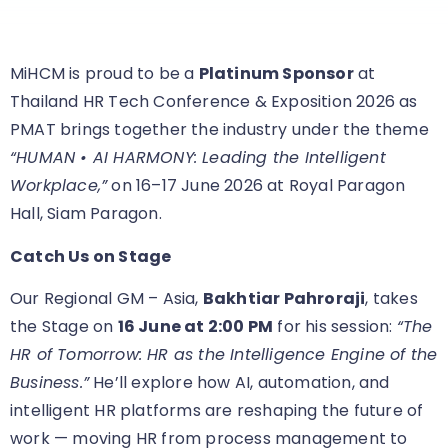
MiHCM is proud to be a
Platinum Sponsor
at
Thailand HR Tech Conference & Exposition 2026 as
PMAT brings together the industry under the theme
“HUMAN • AI HARMONY: Leading the Intelligent
Workplace,”
on 16–17 June 2026 at Royal Paragon
Hall, Siam Paragon.
Catch Us on Stage
Our Regional GM – Asia,
Bakhtiar Pahroraji
, takes
the Stage on
16 June at 2:00 PM
for his session:
“The
HR of Tomorrow: HR as the Intelligence Engine of the
Business.”
He’ll explore how AI, automation, and
intelligent HR platforms are reshaping the future of
work — moving HR from process management to