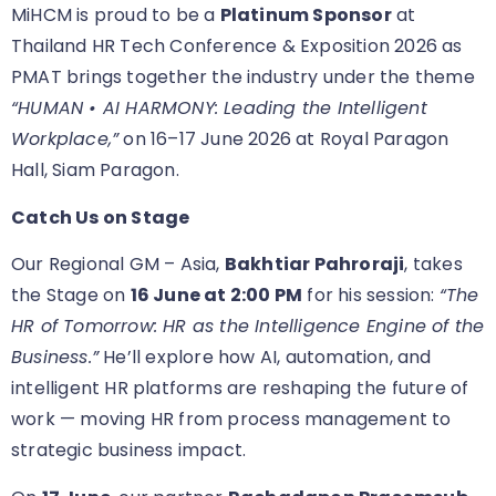
MiHCM is proud to be a
Platinum Sponsor
at
Thailand HR Tech Conference & Exposition 2026 as
PMAT brings together the industry under the theme
“HUMAN • AI HARMONY: Leading the Intelligent
Workplace,”
on 16–17 June 2026 at Royal Paragon
Hall, Siam Paragon.
Catch Us on Stage
Our Regional GM – Asia,
Bakhtiar Pahroraji
, takes
the Stage on
16 June at 2:00 PM
for his session:
“The
HR of Tomorrow: HR as the Intelligence Engine of the
Business.”
He’ll explore how AI, automation, and
intelligent HR platforms are reshaping the future of
work — moving HR from process management to
strategic business impact.