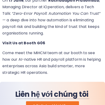
On
17 June
, our partner
Rachadapon Prasomsub
,
Managing Director at iOperation, delivers a Tech
Talk:
“Zero-Error Payroll: Automation You Can Trust”
— a deep dive into how automation is eliminating
payroll risk and building the kind of trust that keeps
organisations running.
Visit Us at Booth G06
Come meet the MiHCM team at our booth
to see
how our AI-native HR and payroll platform is helping
enterprises across Asia build smarter, more
strategic HR operations.
Liên hệ với chúng tôi